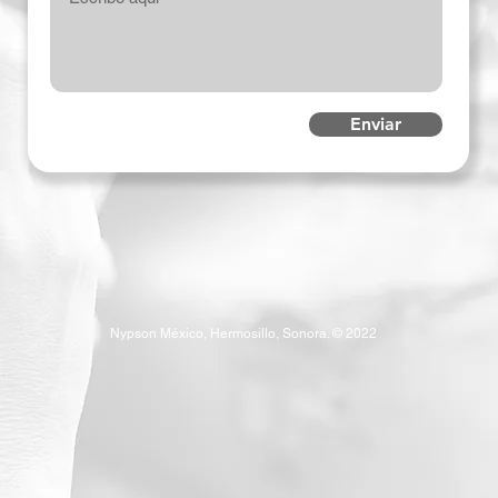
Enviar
Nypson México, Hermosillo, Sonora. © 2022